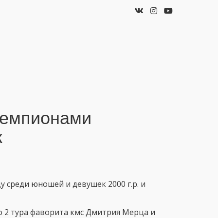
чемпионами
к
 среди юношей и девушек 2000 г.р. и
о 2 тура фаворита кмс Дмитрия Мерца и