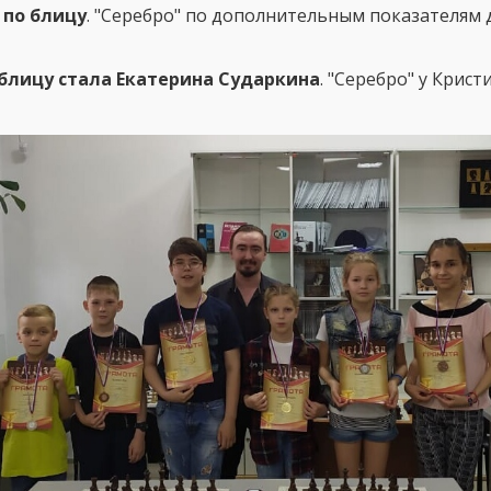
 по блицу
. "Серебро" по дополнительным показателям д
блицу стала Екатерина Сударкина
. "Серебро" у Крис