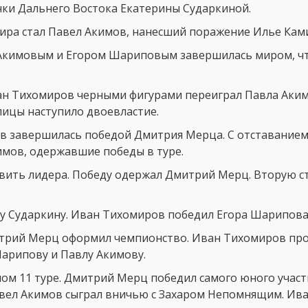
ки Дальнего Востока Екатерины Сударкиной.
ира стал Павел Акимов, нанесший поражение Илье Кам
м Акимовым и Егором Шариповым завершилась миром, ч
Иван Тихомиров черными фигурами переиграл Павла Аки
лицы наступило двоевластие.
в завершилась победой Дмитрия Мерца. С отставанием 
мов, одержавшие победы в туре.
новить лидера. Победу одержал Дмитрий Мерц. Вторую с
у Сударкину. Иван Тихомиров победил Егора Шарипова 
итрий Мерц оформил чемпионство. Иван Тихомиров про
Шарипову и Павлу Акимову.
ом 11 туре. Дмитрий Мерц победил самого юного участ
вел Акимов сыграл вничью с Захаром Непомнящим. Ива