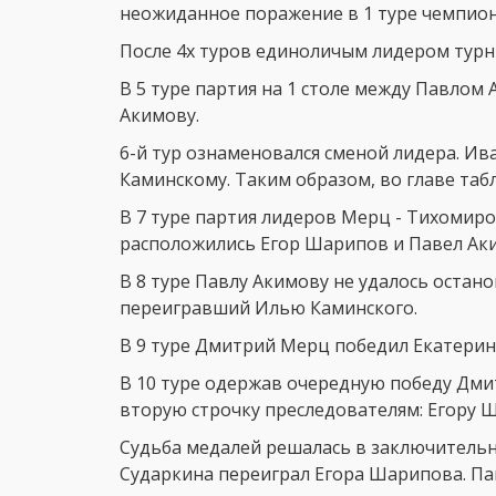
неожиданное поражение в 1 туре чемпион
После 4х туров единоличым лидером турн
В 5 туре партия на 1 столе между Павло
Акимову.
6-й тур ознаменовался сменой лидера. 
Каминскому. Таким образом, во главе таб
В 7 туре партия лидеров Мерц - Тихомиро
расположились Егор Шарипов и Павел Аки
В 8 туре Павлу Акимову не удалось оста
переигравший Илью Каминского.
В 9 туре Дмитрий Мерц победил Екатерин
В 10 туре одержав очередную победу Дм
вторую строчку преследователям: Егору 
Судьба медалей решалась в заключительн
Сударкина переиграл Егора Шарипова. Па