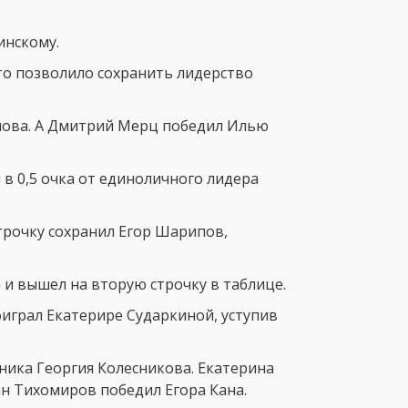
инскому.
то позволило сохранить лидерство
мова. А Дмитрий Мерц победил Илью
в 0,5 очка от единоличного лидера
трочку сохранил Егор Шарипов,
и вышел на вторую строчку в таблице.
играл Екатерире Сударкиной, уступив
ника Георгия Колесникова. Екатерина
н Тихомиров победил Егора Кана.