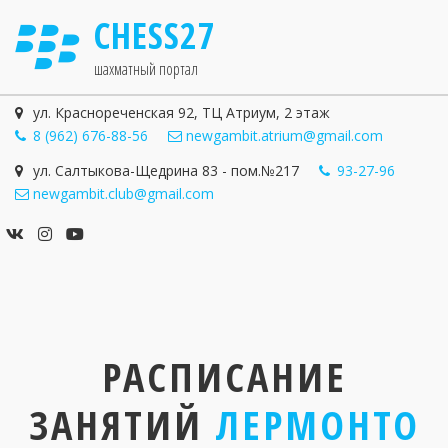
CHESS27
шахматный портал
ул. Краснореченская 92
,
ТЦ Атриум
,
2 этаж
8 (962) 676-88-56
newgambit.atrium@gmail.com
ул. Салтыкова-Щедрина 83 - пом.№217
93-27-96
newgambit.club@gmail.com
РАСПИСАНИЕ
ЗАНЯТИЙ
ЛЕРМОНТО